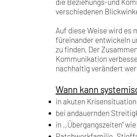
die Beziehungs-und Komm
verschiedenen Blickwinke
Auf diese Weise wird es 
füreinander entwickeln 
zu finden. Der Zusammenh
Kommunikation verbesse
nachhaltig verändert wer
Wann kann systemisch
in akuten Krisensituation
bei andauernden Streitig
in ,,Übergangszeiten" wie
Patchworkfamilie, Stieffa