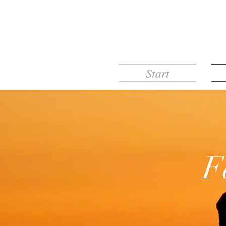
Start
F